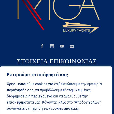
ΣΤΟΙΧΕΙΑ ΕΠΙΚΟΙΝΩΝΙΑΣ
+306980522898
Εκτιμούμε το απόρρητό σας
Χρησιμοποιούμε cookies για να βελτιώσουμε την εμπειρία
mga.yachting@gmail.com
περιήγησής σας, να προβάλλουμε εξατομικευμένες
διαφημίσεις ή περιεχόμενο και να αναλύουμε την
επισκεψιμότητά μας. Κάνοντας κλικ στο "Αποδοχή όλων",
Ροστώβ 56, Βόλος T.K.38222
συναινείτε στη χρήση των cookies από εμάς.